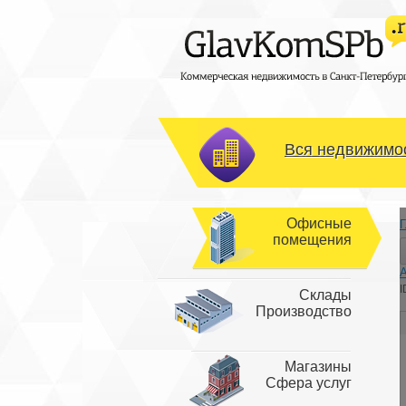
Вся недвижимос
Офисные
Г
помещения
I
Склады
Производство
Магазины
Сфера услуг