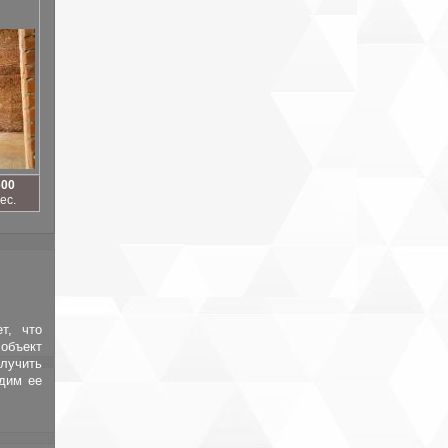
600
ес.
т, что
объект
лучить
адим ее