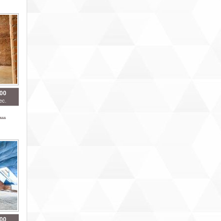
600
ес.
..
600