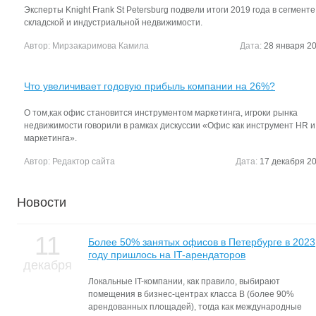
Эксперты Knight Frank St Petersburg подвели итоги 2019 года в сегменте
складской и индустриальной недвижимости.
Автор:
Мирзакаримова Камила
Дата:
28 января 20
Что увеличивает годовую прибыль компании на 26%?
О том,как офис становится инструментом маркетинга, игроки рынка
недвижимости говорили в рамках дискуссии «Офис как инструмент HR и
маркетинга».
Автор:
Редактор сайта
Дата:
17 декабря 20
Новости
11
Более 50% занятых офисов в Петербурге в 2023
году пришлось на IT-арендаторов
декабря
Локальные IT-компании, как правило, выбирают
помещения в бизнес-центрах класса В (более 90%
арендованных площадей), тогда как международные