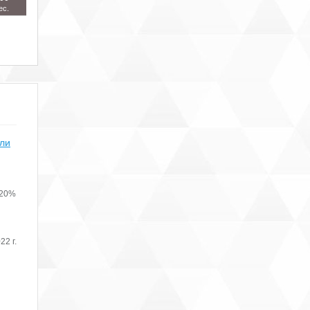
ес.
или
 20%
22 г.