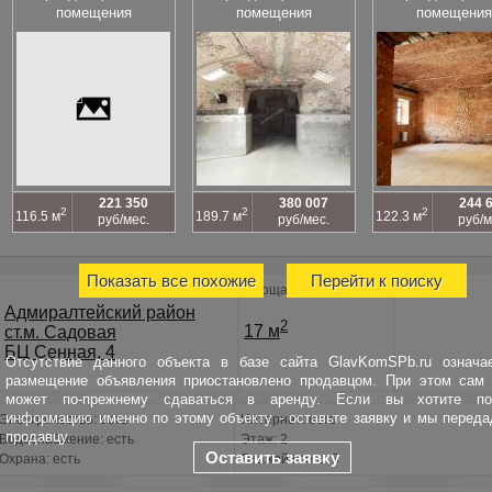
помещения
помещения
помещения
221 350
380 007
244 
2
2
2
116.5 м
189.7 м
122.3 м
руб/мес.
руб/мес.
руб/м
Показать все похожие
Перейти к поиску
Площадь
Адмиралтейский район
2
17 м
ст.м. Садовая
БЦ Сенная, 4
Отсутствие данного объекта в базе сайта GlavKomSPb.ru означае
размещение объявления приостановлено продавцом. При этом сам 
может по-прежнему сдаваться в аренду. Если вы хотите по
информацию именно по этому объекту - оставьте заявку и мы перед
Электричество: есть
Интернет: есть
продавцу.
Водоснабжение: есть
Этаж: 2
Оставить заявку
Охрана: есть
Этажей всего: 3