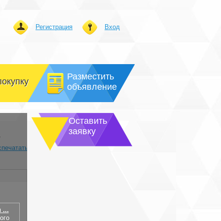
Регистрация
Вход
Разместить
покупку
объявление
Оставить
заявку
4
спечатать
...
ого