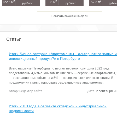
2
2
2
122.5 м
136 м
152.3 м
руб/мес.
руб/мес.
руб/м
Показать похожие на eip.ru
Статьи
Итоги бизнес-завтрака «Апартаменты – альтернатива жилью 
инвестиционный продукт?» в Петербурге
Всего на рынке Петербурга по итогам первого полугодия 2022 года,
представлены 4,6 тыс. юнитов, из них 70% — сервисные апартаменты,
— рекреационные объекты и 5% — несервисные и элитные юниты. В
предложении стали лидировать рекреационные апартаменты.
Автор:
Редактор сайта
Дата:
2 сентября 20
Итоги 2019 года в сегменте складской и индустриальной
недвижимости