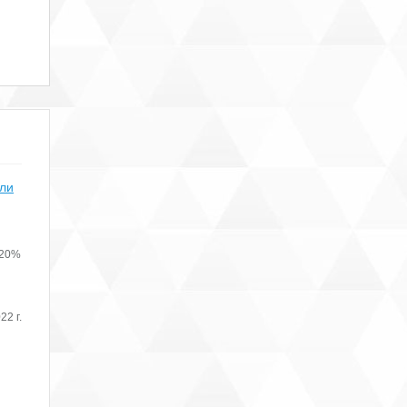
или
 20%
22 г.