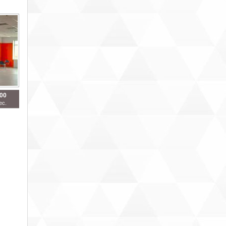
500
ес.