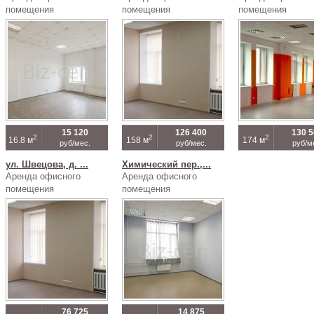
помещения
помещения
помещения
15 120
126 400
130 
2
2
2
16.8 м
158 м
174 м
руб/мес.
руб/мес.
руб/м
ул. Швецова, д. ...
Химический пер.,...
Аренда офисного
Аренда офисного
помещения
помещения
76 725
14 875