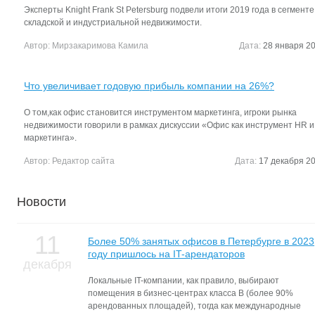
Эксперты Knight Frank St Petersburg подвели итоги 2019 года в сегменте
складской и индустриальной недвижимости.
Автор:
Мирзакаримова Камила
Дата:
28 января 20
Что увеличивает годовую прибыль компании на 26%?
О том,как офис становится инструментом маркетинга, игроки рынка
недвижимости говорили в рамках дискуссии «Офис как инструмент HR и
маркетинга».
Автор:
Редактор сайта
Дата:
17 декабря 20
Новости
11
Более 50% занятых офисов в Петербурге в 2023
году пришлось на IT-арендаторов
декабря
Локальные IT-компании, как правило, выбирают
помещения в бизнес-центрах класса В (более 90%
арендованных площадей), тогда как международные