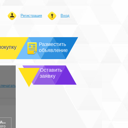
Регистрация
Вход
Разместить
покупку
объявление
Оставить
заявку
спечатать
д...
ого