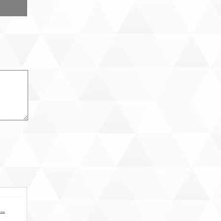
 по
/"ВНИИ
месяца
ободный
;
слуги
ренды
и
офиса.
..