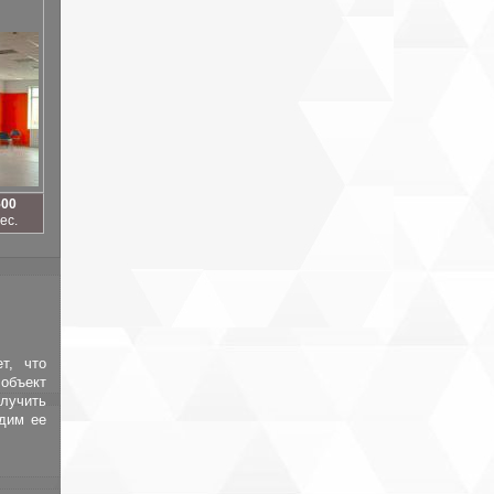
500
ес.
т, что
объект
лучить
адим ее