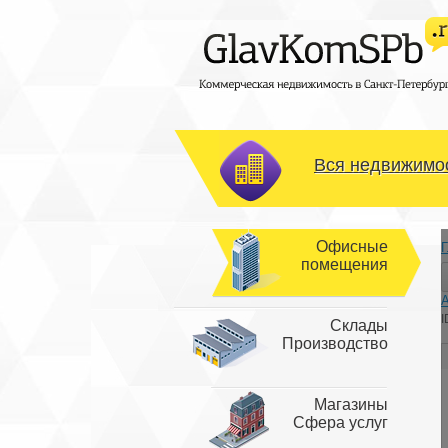
Вся недвижимос
Офисные
Г
помещения
I
Склады
Производство
Магазины
Сфера услуг