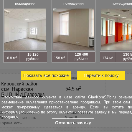
помещения
помещения
помещения
15 120
126 400
130 
2
2
2
16.8 м
158 м
174 м
руб/мес.
руб/мес.
руб/м
Показать все похожие
Перейти к поиску
Площадь
Кировский район
2
54.5 м
ст.м. Нарвская
БЦ ВНИИ Гидролиз
Отсутствие данного объекта в базе сайта GlavKomSPb.ru означае
размещение объявления приостановлено продавцом. При этом сам 
может по-прежнему сдаваться в аренду. Если вы хотите по
информацию именно по этому объекту - оставьте заявку и мы перед
Электричество: есть
Интернет: есть
продавцу.
Водоснабжение: есть
Этаж: 5
Оставить заявку
Охрана: есть
Этажей всего: 5