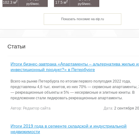
2
2
102.3 м
17.5 м
руб/мес.
руб/мес.
Показать похожие на eip.ru
Статьи
Итоги бизнес-завтрака «Апартаменты – альтернатива жилью 
инвестиционный продукт?» в Петербурге
Всего на рынке Петербурга по итогам первого полугодия 2022 года,
представлены 4,6 тыс. юнитов, из них 70% — сервисные апартаменты,
— рекреационные объекты и 5% — несервисные и элитные юниты. В
предложении стали лидировать рекреационные апартаменты.
Автор:
Редактор сайта
Дата:
2 сентября 20
Итоги 2019 года в сегменте складской и индустриальной
недвижимости