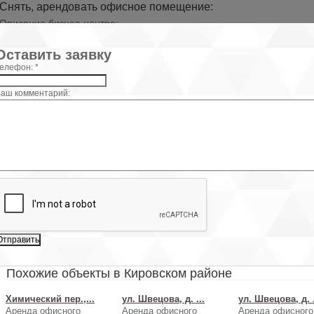
Снять, арендовать офисное помещение:
Описание бизнес-центра:
Калинина, д. БЦ /"ВНИИ Гидролиз/" предлагает комфортные офисы
×
доступным ценам со всем необходимым. При аренде офиса в БЦ 
Оставить заявку
Гидролиз/" заключается стандартный договор на 11 месяцев.
елефон: *
Характеристики:
Центр открыт: 7. 20.00
аш комментарий:
Условия договора: 11 месяцев, предоплата первого и последнего 
Автостоянка: На территории БЦ
Расположение: 5 этаж
Интернет предоставляет: Мегафон, Йота, Ростелеком
Налогообложение: Работаем с НДС
Пропускной режим: Для арендаторов свободный, для клиентов св
Включено в ставку: коммунальные услуги, включая электроэнергию
Помещение: светлое с окном, без мебели
Для организации просмотра помещений, а также для получения
консультации по условиям аренды, позвоните нам. Для вас наши у
абсолютно БЕСПЛАТНЫ, их оплачивают бизнес-центры. Договор а
вы заключаете напрямую с собственником. Без скрытых комиссий 
платежей.
Обратите внимание, на фото показан пример возможной отделки 
Похожие объекты в Кировском районе
Химический пер.,...
ул. Швецова, д. ...
ул. Швецова, д. .
Аренда офисного
Аренда офисного
Аренда офисного