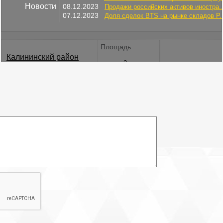
Новости
08.12.2023
Продажи российских активов иностра..
07.12.2023
Доля сделок BTS на рынке складов Р..
Площадь
Калининский район
2
67.4 м
ст.м. пл. Ленина
Электричество: есть
Интернет: есть
Водоснабжение: есть
Этаж: 1
Охрана: есть
Этажей всего: 5
Снять, арендовать офисное помещение:
Описание бизнес-центра:
пешком. Ведущий провайдер - Чайка Телеком Петербург. Все,
что нужно сделать – указать желаемые поисковые параметры, и
система за несколько секунд найдет подходящие варианты.
Характеристики:
Центр открыт: круглосуточно
Срок договора: 11 месяцев, предоплата первого и последнего
месяца
Стоянка: На территории БЦ