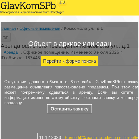
/
/
Комсомола ул., д.1
Главная
Офисные помещения
Объект в архиве или сдан
Аренда офисного помещения Комсомола ул., д.1
, Офисное помещение, Изменено: 3 июля 2026 г.
Аренда
ID объекта: 187445
Перейти к форме поиска
Отсутствие данного объекта в базе сайта GlavKomSPb.ru означ
размещение объявления приостановлено продавцом. При этом са
может по-прежнему сдаваться в аренду. Если вы хотите п
информацию именно по этому объекту - оставьте заявку и мы пере
продавцу.
Оставить заявку
11.12.2023
Более 50% занятых офисов в Петербу.