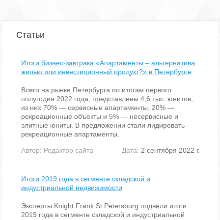
Этаж: 1
Провайдеры: Чайка Телеком Петербург
Налогообложение: Работаем с НДС
Вход: Для арендаторов по документу, для клиентов по документу
Статьи
Включено в ставку:
Помещение: светлое с окном, с интернетом
Для организации просмотра помещений, а также для получения
Итоги бизнес-завтрака «Апартаменты – альтернатива
консультации по условиям аренды, позвоните нам. Для вас наши
жилью или инвестиционный продукт?» в Петербурге
услуги абсолютно БЕСПЛАТНЫ, их оплачивают бизнес-центры.
Договор аренды вы заключаете напрямую с собственником. Без
Всего на рынке Петербурга по итогам первого
скрытых комиссий и платежей.
полугодия 2022 года, представлены 4,6 тыс. юнитов,
Обратите внимание, на фото показан пример возможной
из них 70% — сервисные апартаменты, 20% —
отделки офиса.
рекреационные объекты и 5% — несервисные и
элитные юниты. В предложении стали лидировать
рекреационные апартаменты.
Автор:
Редактор сайта
Дата:
2 сентября 2022 г.
Итоги 2019 года в сегменте складской и
индустриальной недвижимости
Эксперты Knight Frank St Petersburg подвели итоги
2019 года в сегменте складской и индустриальной