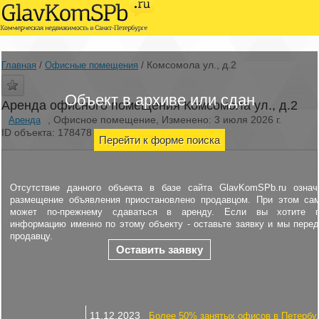
/
/
Комсомола ул., д.2
Главная
Офисные помещения
Объект в архиве или сдан
Аренда офисного помещения Комсомола ул., д.2
, Офисное помещение, Изменено: 3 июля 2026 г.
Аренда
ID объекта: 178478
Перейти к форме поиска
Отсутствие данного объекта в базе сайта GlavKomSPb.ru означ
размещение объявления приостановлено продавцом. При этом са
может по-прежнему сдаваться в аренду. Если вы хотите п
информацию именно по этому объекту - оставьте заявку и мы пере
продавцу.
Оставить заявку
11.12.2023
Более 50% занятых офисов в Петербу.