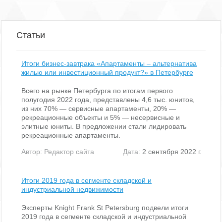
Характеристики:
Режим работы: круглосуточно
Предоплата: 11 месяцев, предоплата первого и последнего
месяца
Статьи
Автопарковка: На территории БЦ
Находится на: 3-лит. М
Интернет: Чайка Телеком Петербург
Итоги бизнес-завтрака «Апартаменты – альтернатива
Налогообложение: Работаем с НДС
жилью или инвестиционный продукт?» в Петербурге
Вход: Для арендаторов по документу, для клиентов по документу
В ставку включено:
Всего на рынке Петербурга по итогам первого
Помещение: светлое с окном, с интернетом
полугодия 2022 года, представлены 4,6 тыс. юнитов,
Для организации просмотра помещений, а также для получения
из них 70% — сервисные апартаменты, 20% —
консультации по условиям аренды, позвоните нам. Для вас наши
рекреационные объекты и 5% — несервисные и
услуги абсолютно БЕСПЛАТНЫ, их оплачивают бизнес-центры.
элитные юниты. В предложении стали лидировать
Договор аренды вы заключаете напрямую с собственником. Без
рекреационные апартаменты.
скрытых комиссий и платежей.
Обратите внимание, на фото показан пример возможной
Автор:
Редактор сайта
Дата:
2 сентября 2022 г.
отделки офиса.
Итоги 2019 года в сегменте складской и
индустриальной недвижимости
Эксперты Knight Frank St Petersburg подвели итоги
2019 года в сегменте складской и индустриальной