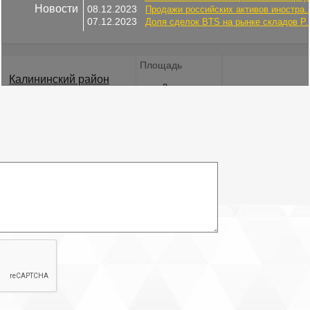
Новости
08.12.2023
Продажи российских активов иностра..
07.12.2023
Доля сделок BTS на рынке складов Р..
Площадь
Калининский район
2
49 м
ст.м. пл. Ленина
Электричество: есть
Интернет: есть
Водоснабжение: есть
Этаж: 3
Охрана: есть
Этажей всего: 5
Снять, арендовать офисное помещение:
Описание бизнес-центра:
В настоящее время аренда офисов в «Арсенал на Комсомола»
является одним из самых привлекательных по цене вариантов
размещения бизнеса в Санкт-Петербурге. На объекте недавно
проводился капитальный ремонт, по совокупности параметров
деловой центр «Арсенал на Комсомола» относится к классу
«С». Все, что нужно сделать – указать желаемые поисковые
параметры, и система за несколько секунд найдет подходящие
варианты.