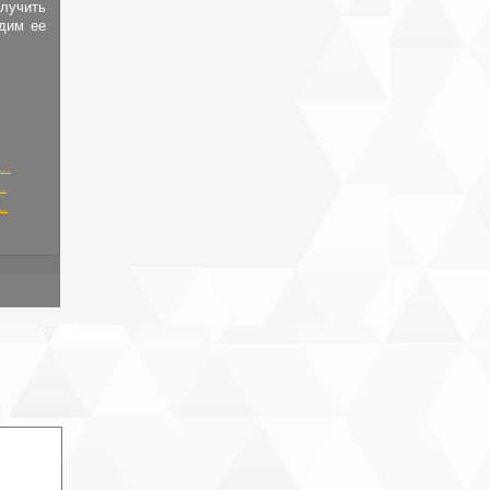
лучить
адим ее
..
.
..