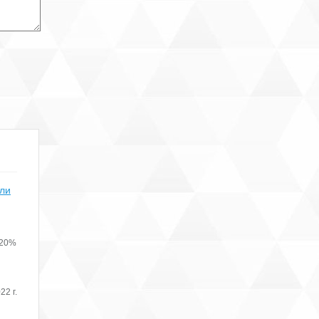
,
ет
ефонные
о
или
слуги
 20%
ренды
и
22 г.
офиса.