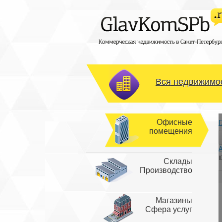
Вся недвижимос
Офисные
Г
помещения
I
Склады
Производство
Магазины
Сфера услуг