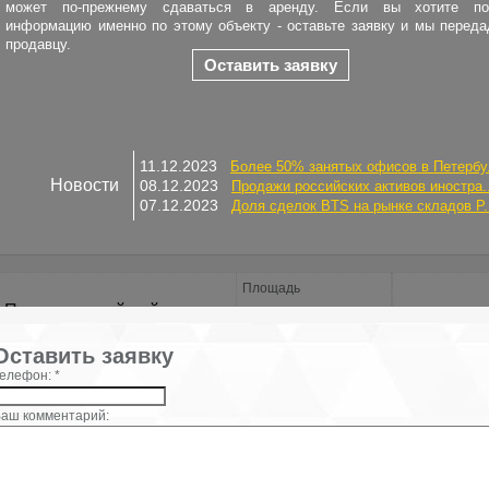
может по-прежнему сдаваться в аренду. Если вы хотите по
информацию именно по этому объекту - оставьте заявку и мы перед
продавцу.
Оставить заявку
11.12.2023
Более 50% занятых офисов в Петербу.
Новости
08.12.2023
Продажи российских активов иностра..
07.12.2023
Доля сделок BTS на рынке складов Р.
Площадь
Петроградский район
2
41.8 м
ст.м. Горьковская
×
БЦ Троицкий
Оставить заявку
елефон: *
аш комментарий:
Электричество: есть
Интернет: есть
Водоснабжение: есть
Этаж: 3
Охрана: есть
Этажей всего: 5