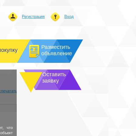
Регистрация
Вход
Разместить
покупку
объявление
Оставить
заявку
спечатать
т, что
объект