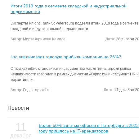
Итоги 2019 года в сегменте складской и индустриальной
недвижимости
Эксперты Knight Frank St Petersburg подвели итоги 2019 года в сегменте
складской и индустриальной недвижимости.
Автор:
Мирзакаримова Камила
Дата:
28 января 20
Что увеличивает годовую прибыль компании на 26%?
О том,как офис становится инструментом маркетинга, игроки рынка
недвижимости говорили в рамках дискуссии «Офис как инструмент HR и
маркетинга».
Автор:
Редактор сайта
Дата:
17 декабря 20
Новости
11
Более 50% занятых офисов в Петербурге в 2023
году пришлось на IT-арендаторов
декабря