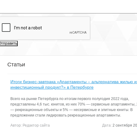
Снять, арендовать офисное помещение:
Описание бизнес-центра:
Свободный транспортный проезд обеспечивают Приморское шоссе
улицы Мира, Лесной и Средний проспекты. БЦ «Троицкий» работа
круглосуточно. Дополнительно оплачиваются интернет-связь, тел
линии, аренда почтовых ящиков.
Характеристики:
БЦ работает: круглосуточно
Условия: 11 месяцев, предоплата первого и последнего месяца
Стоянка: На прилегающих улицах
Расположение: 3 этаж
Статьи
Услуги интернета: Чайка-телеком
Оплата: Работаем с НДС
Пропускной режим: Для арендаторов по документу, для клиентов п
Итоги бизнес-завтрака «Апартаменты – альтернатива жилью 
документу
инвестиционный продукт?» в Петербурге
В ставку включено:
Помещение: с окном, без мебели
Для организации просмотра помещений, а также для получения
Всего на рынке Петербурга по итогам первого полугодия 2022 года,
консультации по условиям аренды, позвоните нам. Для вас наши у
представлены 4,6 тыс. юнитов, из них 70% — сервисные апартаменты,
абсолютно БЕСПЛАТНЫ, их оплачивают бизнес-центры. Договор а
— рекреационные объекты и 5% — несервисные и элитные юниты. В
вы заключаете напрямую с собственником. Без скрытых комиссий 
предложении стали лидировать рекреационные апартаменты.
платежей.
Автор:
Редактор сайта
Дата:
2 сентября 20
Обратите внимание, на фото показан пример возможной отделки 