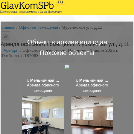
/
/
Мурзинская ул., д.11
Главная
Офисные помещения
Объект в архиве или сдан
Аренда офисного помещения Мурзинская ул., д.11
, Офисное помещение, Изменено: 3 июля 2026 г.
Аренда
Похожие объекты
ID объекта: 187068
г. Мельничная ...
г. Мельничная ...
Аренда офисного
Аренда офисного
помещения
помещения