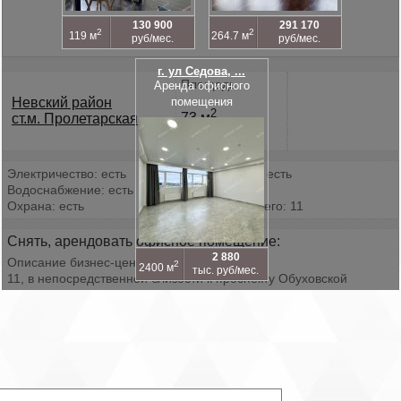
130 900
291 170
2
2
119 м
264.7 м
руб/мес.
руб/мес.
г. ул Седова, ...
Площадь
Аренда офисного
Невский район
помещения
2
73 м
ст.м. Пролетарская
Электричество: есть
Интернет: есть
Водоснабжение: есть
Этаж: 3
Охрана: есть
Этажей всего: 11
Снять, арендовать офисное помещение:
2 880
Описание бизнес-центра:
2
2400 м
тыс. руб/мес.
11, в непосредственной близости к проспекту Обуховской
Обороны, который обеспечивает удобный доступ к КАД,
Шлиссельбургскому проспекту и Караваевской улице. Рядом с
Показать все похожие
Перейти к поиску
бизнес-центром «Мурзинский» располагается зона бесплатной
парковки, на которой всегда найдется свободное место. НДС в
стоимость аренды не включена, так как собственник работает по
упрощенной системе.
Отсутствие данного объекта в базе сайта GlavKomSPb.ru означ
Характеристики: