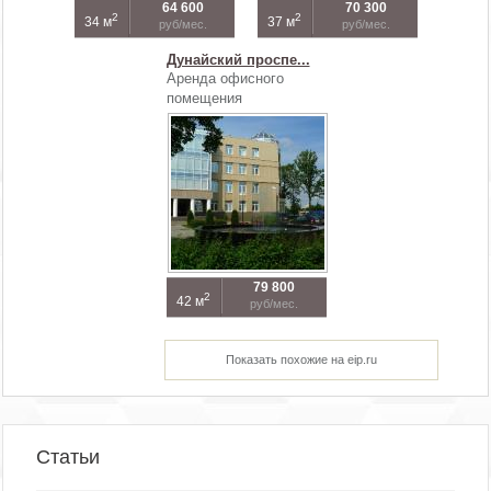
64 600
70 300
2
2
34 м
37 м
руб/мес.
руб/мес.
Дунайский проспе...
Аренда офисного
помещения
79 800
2
42 м
руб/мес.
Показать похожие на eip.ru
Статьи