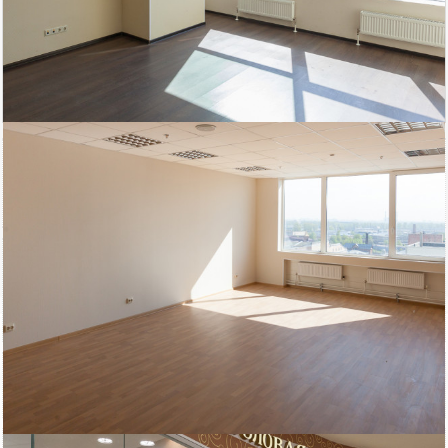
73 620
Площадь
руб/мес.
Московский район
2
40.9 м
ст.м. Электросила
кв.м.
$
€
|
|
Телефон
Показать телефон
Биз-Цен
Электричество: есть
Интернет: есть
Водоснабжение: есть
Этаж: 8
Охрана: есть
Этажей всего: 13
Снять, арендовать офисное помещение: