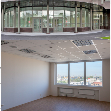
отделки офиса.
Пожаловаться на объявление
Продано
Несуществующий объект
Неверная цена
Неверный адрес
Не дозвониться
Другая причина
Связаться с продавцом
Следить за объектом
ом