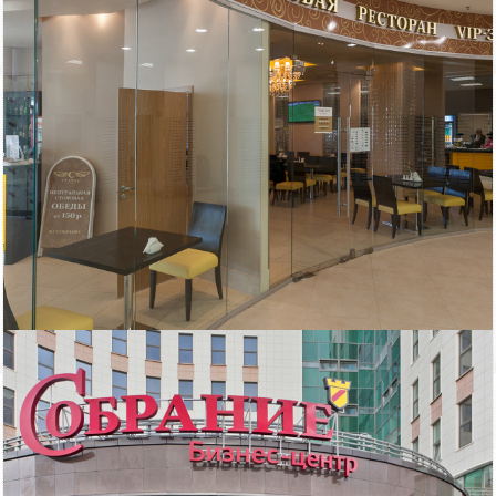
Описание бизнес-центра:
, дом 4. Для аренды офисов «Собрание» имеет класс «В» и
соответствует всем современным требованиям к помещениям
такого класса. Особым преимуществом объекта является
возможность снять видовой офис или офис с отдельным входом
на первом этаже.
Характеристики:
Центр открыт: круглосуточно
Срок договора: 11 месяцев, предоплата первого и последнего
месяца
Стоянка: На прилегающих улицах
Расположение: 8 этаж
Интернет: Обит, МТС
Оплата: Работаем с НДС
Пропускной режим: Для арендаторов по документу, для
клиентов по документу
Включено в ставку: коммунальные услуги
Помещение: светлое помещение, с интернетом
Для организации просмотра помещений, а также для получения
консультации по условиям аренды, позвоните нам. Для вас наши
услуги абсолютно БЕСПЛАТНЫ, их оплачивают бизнес-центры.
Договор аренды вы заключаете напрямую с собственником. Без
скрытых комиссий и платежей.
Обратите внимание, на фото показан пример возможной