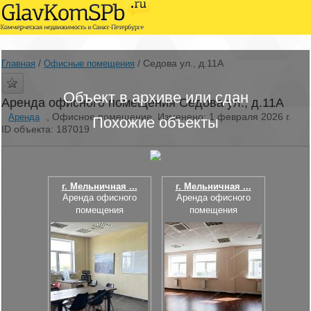
/
/
Седова ул., д.11А
Главная
Офисные помещения
Объект в архиве или сдан
Аренда офисного помещения Седова ул., д.11А
, Офисное помещение, Изменено: 1 февраля 2026 г.
Аренда
Похожие объекты
ID объекта: 187019
г. Мельничная ...
г. Мельничная ...
Аренда офисного
Аренда офисного
помещения
помещения