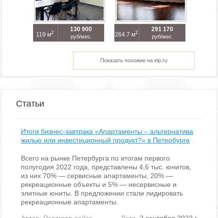
130 900
291 170
2
2
119 м
264.7 м
руб/мес.
руб/мес.
Показать похожие на eip.ru
Статьи
Итоги бизнес-завтрака «Апартаменты – альтернатива
жилью или инвестиционный продукт?» в Петербурге
Всего на рынке Петербурга по итогам первого
полугодия 2022 года, представлены 4,6 тыс. юнитов,
из них 70% — сервисные апартаменты, 20% —
рекреационные объекты и 5% — несервисные и
элитные юниты. В предложении стали лидировать
рекреационные апартаменты.
Автор:
Редактор сайта
Дата:
2 сентября 2022 г.