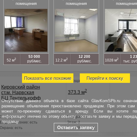
помещения
помещения
помещения
53 000
12 200
1 2
2
2
2
52 м
12.2 м
1028 м
руб/мес.
руб/мес.
тыс. ру
Показать все похожие
Перейти к поиску
Площадь
Кировский район
2
373.3 м
ст.м. Нарвская
БЦ Тентельхофф
Отсутствие данного объекта в базе сайта GlavKomSPb.ru означае
размещение объявления приостановлено продавцом. При этом сам 
может по-прежнему сдаваться в аренду. Если вы хотите по
информацию именно по этому объекту - оставьте заявку и мы перед
Электричество: есть
Интернет: есть
продавцу.
Водоснабжение: есть
Этаж: 2
Оставить заявку
Охрана: есть
Этажей всего: 4