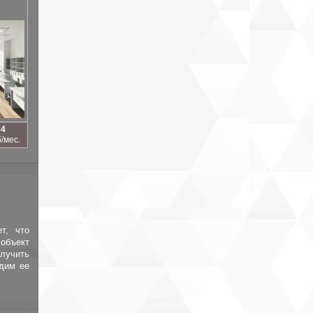
34
б/мес.
т, что
объект
лучить
адим ее