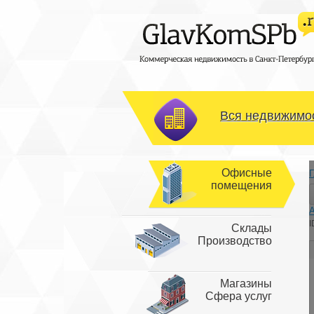
Вся недвижимос
Офисные
Г
помещения
I
Склады
Производство
Магазины
Сфера услуг