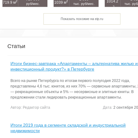
1014.2
2
2
719.9 м
1039 м
руб/мес.
тыс. руб/мес.
тыс. руб
2
м
Показать похожие на eip.ru
Статьи
Итоги бизнес-завтрака «Апартаменты – альтернатива жилью 
инвестиционный продукт?» в Петербурге
Всего на рынке Петербурга по итогам первого полугодия 2022 года,
представлены 4,6 тыс. юнитов, из них 70% — сервисные апартаменты,
— рекреационные объекты и 5% — несервисные и элитные юниты. В
предложении стали лидировать рекреационные апартаменты.
Автор:
Редактор сайта
Дата:
2 сентября 20
Итоги 2019 года в сегменте складской и индустриальной
недвижимости