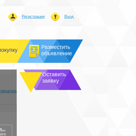
Регистрация
Вход
Разместить
покупку
объявление
Оставить
заявку
спечатать
...
ого