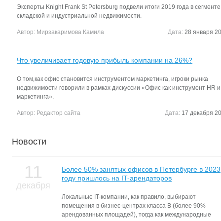
Эксперты Knight Frank St Petersburg подвели итоги 2019 года в сегменте
складской и индустриальной недвижимости.
Автор:
Мирзакаримова Камила
Дата:
28 января 20
Что увеличивает годовую прибыль компании на 26%?
О том,как офис становится инструментом маркетинга, игроки рынка
недвижимости говорили в рамках дискуссии «Офис как инструмент HR и
маркетинга».
Автор:
Редактор сайта
Дата:
17 декабря 20
Новости
11
Более 50% занятых офисов в Петербурге в 2023
году пришлось на IT-арендаторов
декабря
Локальные IT-компании, как правило, выбирают
помещения в бизнес-центрах класса В (более 90%
арендованных площадей), тогда как международные