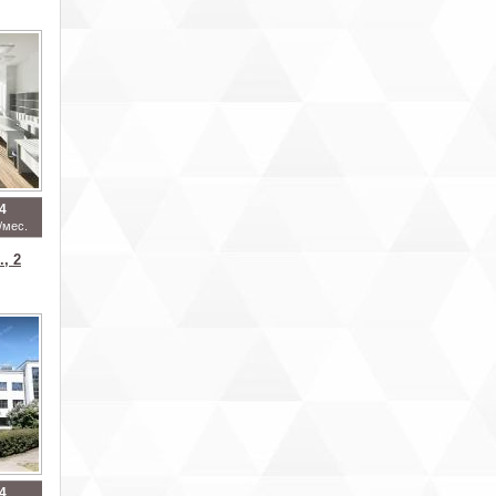
4
/мес.
, 2
4