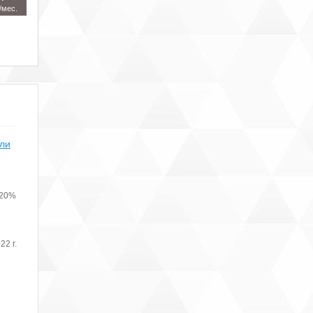
/мес.
или
 20%
22 г.