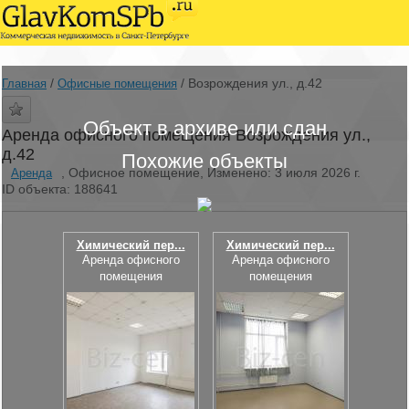
/
/
Возрождения ул., д.42
Главная
Офисные помещения
Объект в архиве или сдан
Аренда офисного помещения Возрождения ул.,
д.42
Похожие объекты
, Офисное помещение, Изменено: 3 июля 2026 г.
Аренда
ID объекта: 188641
Химический пер...
Химический пер...
Аренда офисного
Аренда офисного
помещения
помещения