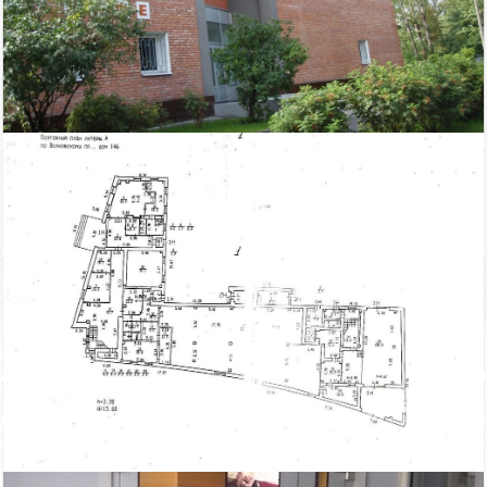
15 000
Площадь
руб/мес.
Фрунзенский район
2
18.5 м
ст.м. Бухарестская
кв.м.
$
€
|
|
Адвекс
Этаж: 3
Этажей всего: 3
Снять, арендовать офисное помещение:
ID: 795615