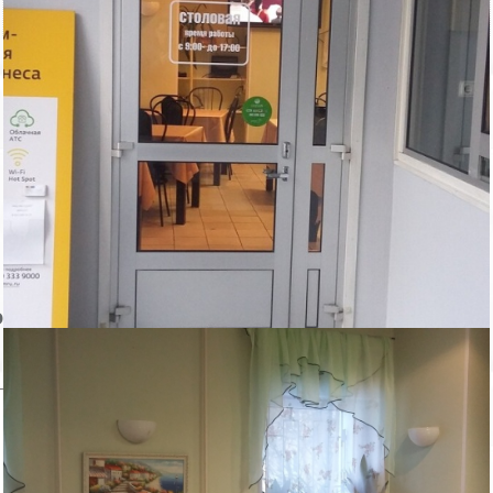
Кабинет в уютном БЦ номер на плане 36
Этаж 3.
Пожаловаться на объявление
Продано
Несуществующий объект
Неверная цена
Неверный адрес
Не дозвониться
Другая причина
Связаться с продавцом
Следить за объектом
ом