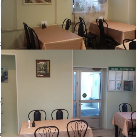
авца
Контактный телефон:
ении объекта
явление