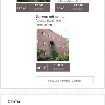
17 000
14 000
2
2
22.3 м
18 м
руб/мес.
руб/мес.
Волковский пр., ...
Аренда офисного
помещения
15 000
2
18.5 м
руб/мес.
Показать похожие на eip.ru
Статьи