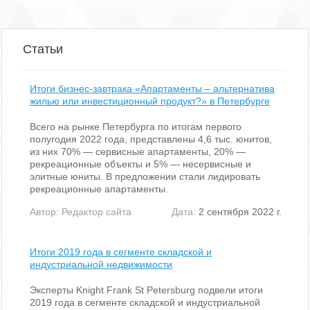
Вы садитесь в теплую и сухую машину.
+ Комфорт 24/7. Спускайтесь к машине прямо из лифта жилого
дома, не выходя на улицу.
Ни дождя, ни ветра, ни мороза.
Статьи
+ Охраняемая территория. Круглосуточное видеонаблюдение и
контроль доступа.
Ваш автомобиль в полной безопасности.
+ Надежность. Просторные проезды, хорошее освещение и
Итоги бизнес-завтрака «Апартаменты – альтернатива
исправные коммуникации.
жилью или инвестиционный продукт?» в Петербурге
Позаботьтесь о себе и своем автомобиле.
Звоните, чтобы узнать подробности.
Всего на рынке Петербурга по итогам первого
полугодия 2022 года, представлены 4,6 тыс. юнитов,
из них 70% — сервисные апартаменты, 20% —
рекреационные объекты и 5% — несервисные и
элитные юниты. В предложении стали лидировать
рекреационные апартаменты.
Автор:
Редактор сайта
Дата:
2 сентября 2022 г.
Итоги 2019 года в сегменте складской и
индустриальной недвижимости
Эксперты Knight Frank St Petersburg подвели итоги
2019 года в сегменте складской и индустриальной