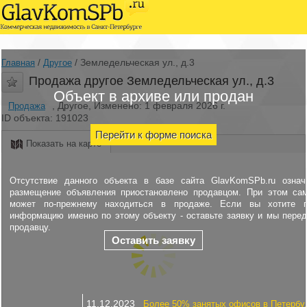
/
/
Земледельческая ул., д.3
Главная
Другое
Продажа другое Земледельческая ул., д.3
Объект в архиве или продан
, Другое, Изменено: 1 февраля 2026 г.
Продажа
ID объекта: 191023
Перейти к форме поиска
Показать на карте
Отсутствие данного объекта в базе сайта GlavKomSPb.ru означ
размещение объявления приостановлено продавцом. При этом са
может по-прежнему находиться в продаже. Если вы хотите п
информацию именно по этому объекту - оставьте заявку и мы пере
продавцу.
Оставить заявку
11.12.2023
Более 50% занятых офисов в Петербу.