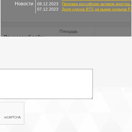
Новости
08.12.2023
Продажи российских активов иностра..
07.12.2023
Доля сделок BTS на рынке складов Р..
Площадь
Приморский район
2
14.5 м
ст.м. Лесная
Электричество: есть
Отопление: есть
Купить помещение:
ID: 832219
В продаже машиноместо в подземном паркинге ЖК Терра.
Идеальное решение для тех, кто ценит свое время и комфорт,
особенно в холодное время года.
ПРЕИМУЩЕСТВА:
+ Никакой чистки снега и льда. Забудьте о утренней возне со
скребком и лопатой.
Ваше авто всегда чистое и готово к поездке.
+ Теплый и сухой старт. Автомобиль прогревается быстрее, нет
обледеневших стекол и замков.