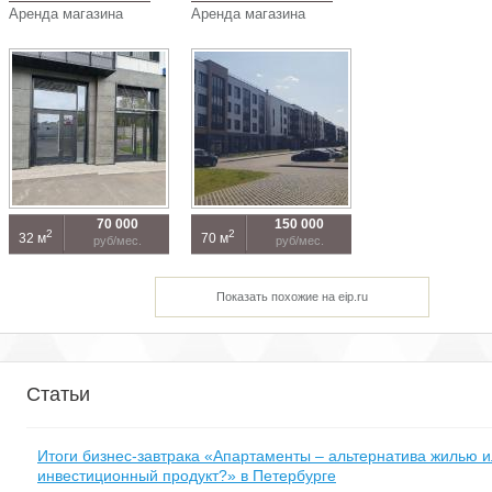
Аренда магазина
Аренда магазина
70 000
150 000
2
2
32 м
70 м
руб/мес.
руб/мес.
Показать похожие на eip.ru
Статьи
Итоги бизнес-завтрака «Апартаменты – альтернатива жилью 
инвестиционный продукт?» в Петербурге