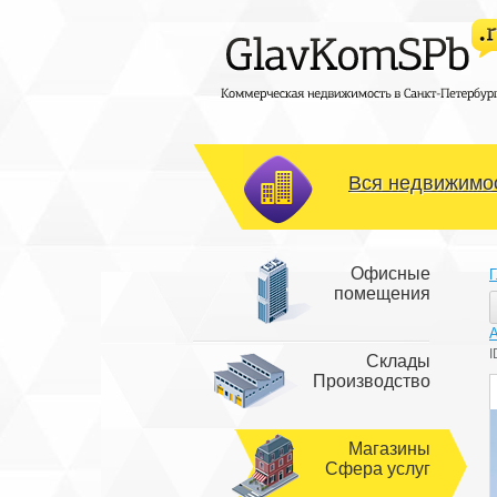
Вся недвижимос
Офисные
Г
помещения
I
Склады
Производство
Магазины
Сфера услуг