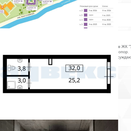
Отопление: есть
Канализация: есть
Этаж: 1
Состояние ремонта: Требует
Этажей всего: 4
ремонта
Снять, арендовать магазин:
ID: 831695
Сдается в аренду универсальное коммерческое помещение в ЖК "
сити". Помещение светлое, теплое, без мешающих несущих опор.
Электричество - 10 кВт. Высота потолков -3.9 м. Каникулы обсужда
Звоните.
Пожаловаться на объявление
Продано
Несуществующий объект
Неверная цена
Неверный адрес
Не дозвониться
Другая причина
Связаться с продавцом
Следить за объектом