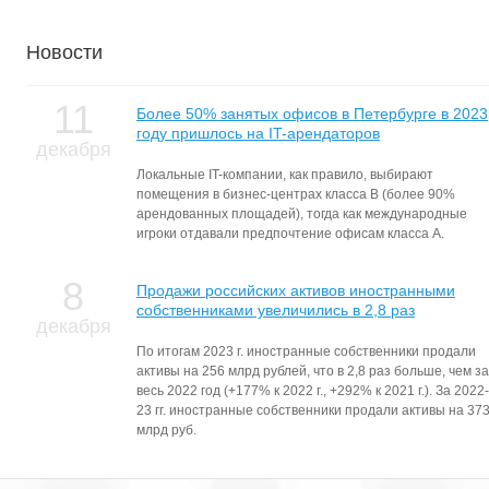
Новости
11
Более 50% занятых офисов в Петербурге в 2023
году пришлось на IT-арендаторов
декабря
Локальные IT-компании, как правило, выбирают
помещения в бизнес-центрах класса В (более 90%
арендованных площадей), тогда как международные
игроки отдавали предпочтение офисам класса А.
8
Продажи российских активов иностранными
собственниками увеличились в 2,8 раз
декабря
По итогам 2023 г. иностранные собственники продали
активы на 256 млрд рублей, что в 2,8 раз больше, чем за
весь 2022 год (+177% к 2022 г., +292% к 2021 г.). За 2022-
23 гг. иностранные собственники продали активы на 37
млрд руб.