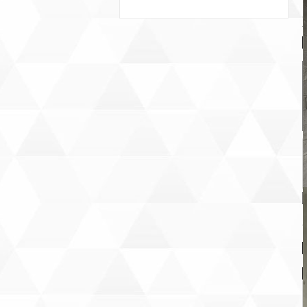
Т
В
В
К