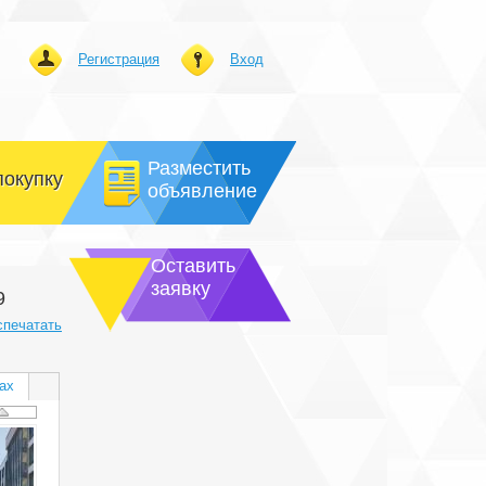
Регистрация
Вход
Разместить
покупку
объявление
Оставить
заявку
9
спечатать
ах