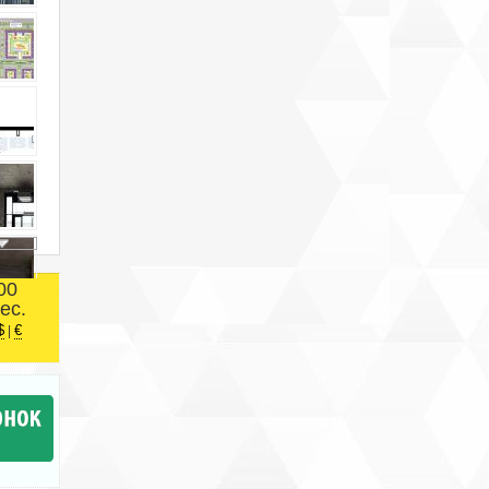
00
ес.
$
€
|