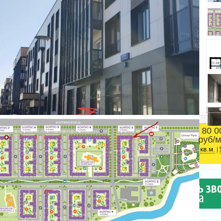
80 0
Площадь
руб/м
Пушкинский район
2
32 м
кв.м.
|
Адвекс - Славянка