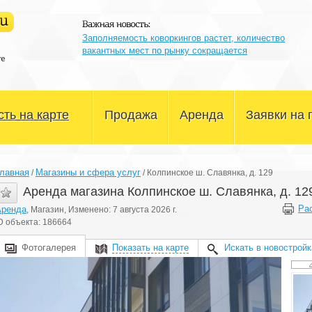
Заполняемость коворкингов растет, количество
вакантных мест по рынку сокращается
ть на карте
Продажа
Аренда
Заявки на 
Офисные помещения
Офисные помещения
лавная
Магазины и сфера услуг
/
/
Колпинское ш. Славянка, д. 129
Склады и производство
Склады и производство
Аренда магазина Колпинское ш. Славянка, д. 12
Ра
Аренда
, Магазин, Изменено: 7 августа 2026 г.
Магазины и сфера услуг
Магазины и сфера услуг
D объекта: 186664
Здания и участки
Здания и участки
Фотогалерея
Показать на карте
Искать в новостройк
Другое
Другое