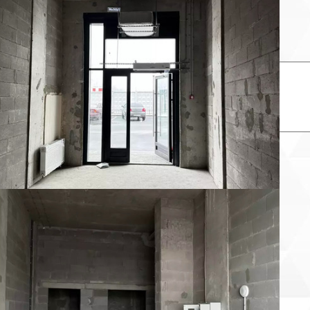
×
Связаться с продавцом
елефон: *
аш комментарий:
×
Заказать звонок продавца
аше имя:
онтактный телефон: