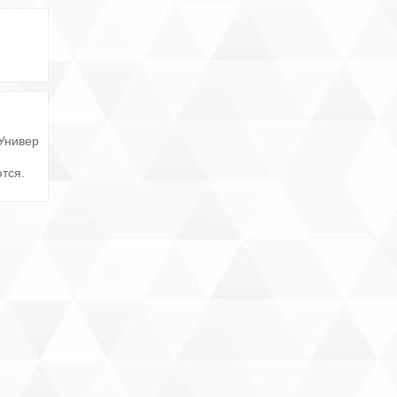
Универ
ются.