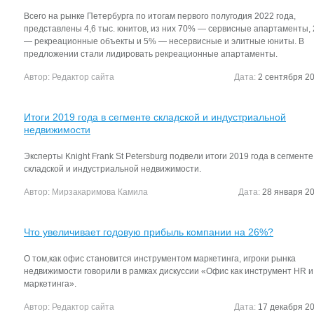
Всего на рынке Петербурга по итогам первого полугодия 2022 года,
представлены 4,6 тыс. юнитов, из них 70% — сервисные апартаменты,
— рекреационные объекты и 5% — несервисные и элитные юниты. В
предложении стали лидировать рекреационные апартаменты.
Автор:
Редактор сайта
Дата:
2 сентября 20
Итоги 2019 года в сегменте складской и индустриальной
недвижимости
Эксперты Knight Frank St Petersburg подвели итоги 2019 года в сегменте
складской и индустриальной недвижимости.
Автор:
Мирзакаримова Камила
Дата:
28 января 20
Что увеличивает годовую прибыль компании на 26%?
О том,как офис становится инструментом маркетинга, игроки рынка
недвижимости говорили в рамках дискуссии «Офис как инструмент HR и
маркетинга».
Автор:
Редактор сайта
Дата:
17 декабря 20