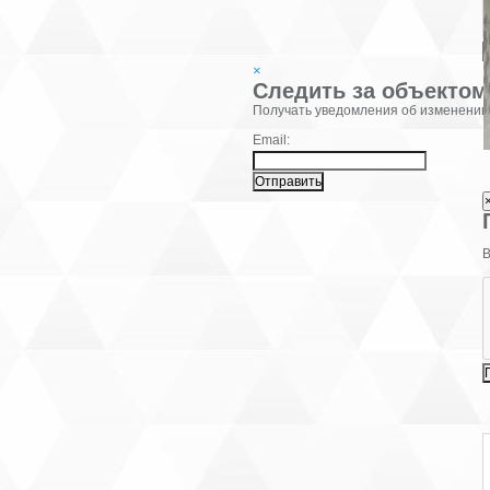
×
Следить за объектом
Фамилия:
Получать уведомления об изменении
Email:
В