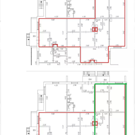
Похожие объекты в Ломоносовском районе
Лаголово дер., С...
Продажа коммерческого
помещения
14 500
2
142.8 м
тыс. руб