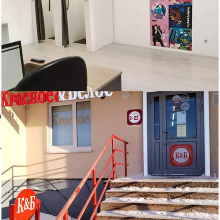
Пожаловаться на объявление
Продано
Несуществующий объект
Неверная цена
Неверный адрес
Не дозвониться
Другая причина
Связаться с продавцом
Следить за объектом
ом