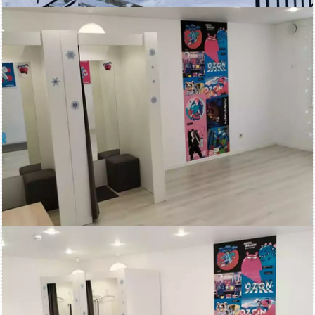
Купить помещение для сферы услуг:
ID: 830787
Ломоносовский р-н, д. Лаголово, ул. Садовая 14
Дом находится в 20 минутах езды от КАД, в 30 минутах езды от
станции метро «Проспект
Ветеранов» и аэропорта «Пулково», а также в 50 минутах от
центра Петербурга.
Деревня Лаголово имеет всю необходимую инфраструктуру.
В шаговой доступности расположены Лаголовская школа,
детский сад, Центр культуры и спорта, отделение Почты России,
кафе и конный клуб.
Территория застраивается масштабным жилым комплексом.
Общая площадь 142.8 кв. м
помещение удачно делится. В данный момент разделено на
79.8 кв. м и 63 кв. м
Два отдельных входа.
Все коммуникации.
ПОС.
30 кВт по договору.
Вентиляция.
Высота потолков 2.80 м.
Арендаторы с долгосрочными договорами.
Все подробности по телефону.