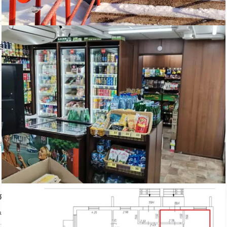
авца
Контактный телефон:
ении объекта
явление
аться на объявление?