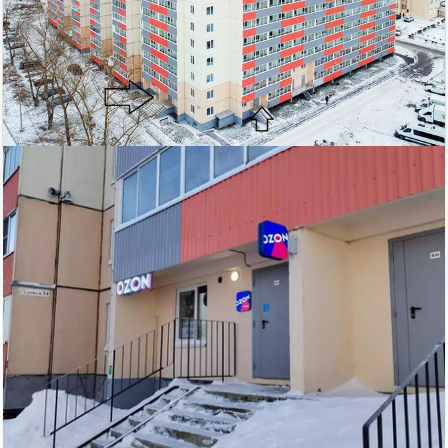
14 500
Площадь
тыс. руб
Ломоносовский район
2
142.8 м
кв.м.
$
€
|
|
Адвекс
Электричество: есть
Этаж: 1
Отопление: есть
Этажей всего: 9
Канализация: есть