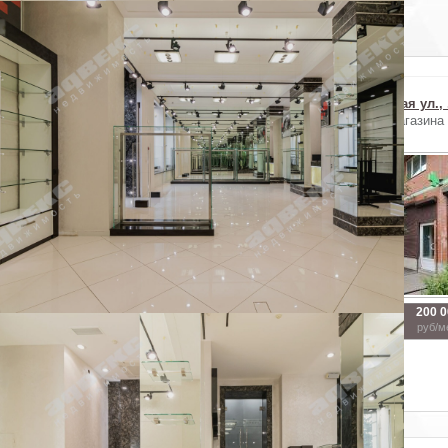
Похожие объекты в Московском районе
Пулковское ш., д...
Парфеновская ул....
Пулковская ул., .
Аренда коммерческого
Аренда магазина
Аренда магазина
помещения
100 000
235 000
200 
2
2
2
41.6 м
101.9 м
99.8 м
руб/мес.
руб/мес.
руб/м
Показать похожие на eip.ru