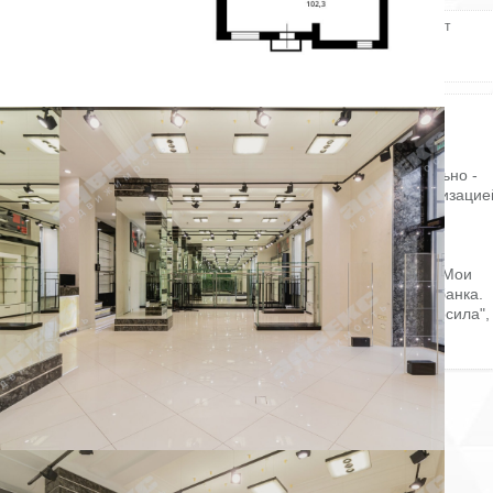
Электричество: есть
Состояние ремонта: Евроремонт
Отопление: есть
Этаж: 1
Канализация: есть
Этажей всего: 5
Снять, арендовать магазин:
ID: 832044
Описание: фасад, первая линия. Витринные окна с защитой.
Автоматические жалюзи на всех окнах и дверях. Дополнительно -
внутренние жалюзи. Периметр оборудован охранной сигнализацие
Возможность размещения рекламы на фасаде: да.
Коммунальные услуги: заключен договор с УК.
Электрическая мощность: 15 кВт.
Окружение: в доме отделение Почты России, во дворе МФЦ Мои
документы, рядом офисы Сбера, Альфа-банка, Райфайзен банка.
Транспортная доступность: 500 метров до ст. метро "Электросила",
минут до аэропорта "Пулково".
Условия аренды обсуждаются.
Пожаловаться на объявление
Продано
Несуществующий объект
Неверная цена
Неверный адрес