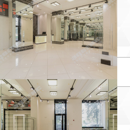
Не дозвониться
Другая причина
Связаться с продавцом
Следить за объектом
×
Связаться с продавцом
елефон: *
аш комментарий:
×
Заказать звонок продавца