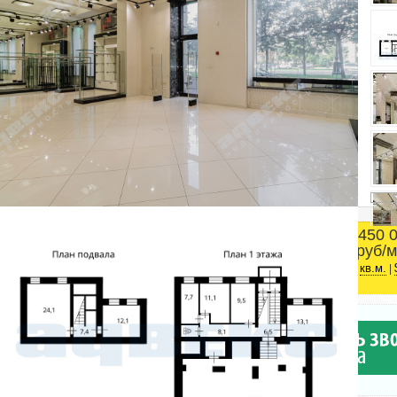
450 
Площадь
руб/м
Московский район
2
209.6 м
кв.м.
|
Адвекс