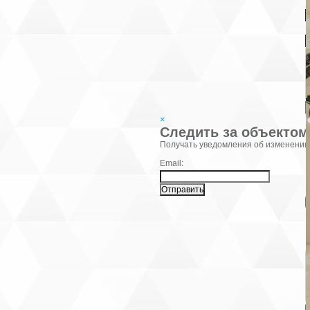
В
К
×
Следить за объектом
Фамилия:
Получать уведомления об изменении
Email:
В