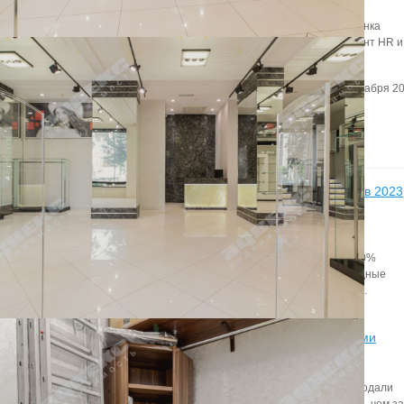
О том,как офис становится инструментом маркетинга, игроки рынка
недвижимости говорили в рамках дискуссии «Офис как инструмент HR и
маркетинга».
Автор:
Редактор сайта
Дата:
17 декабря 20
Новости
11
Более 50% занятых офисов в Петербурге в 2023
году пришлось на IT-арендаторов
декабря
Локальные IT-компании, как правило, выбирают
помещения в бизнес-центрах класса В (более 90%
арендованных площадей), тогда как международные
игроки отдавали предпочтение офисам класса А.
8
Продажи российских активов иностранными
собственниками увеличились в 2,8 раз
декабря
По итогам 2023 г. иностранные собственники продали
активы на 256 млрд рублей, что в 2,8 раз больше, чем за