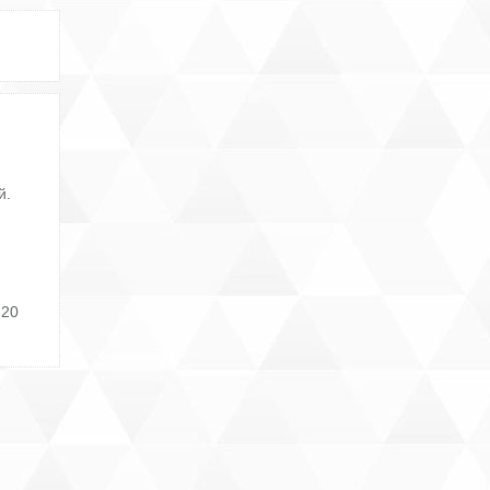
й.
 20