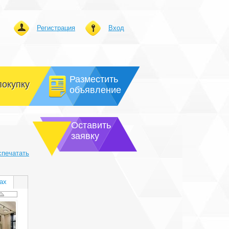
Регистрация
Вход
Разместить
покупку
объявление
Оставить
заявку
спечатать
ах