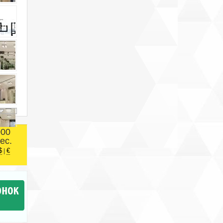
000
ес.
$
€
|