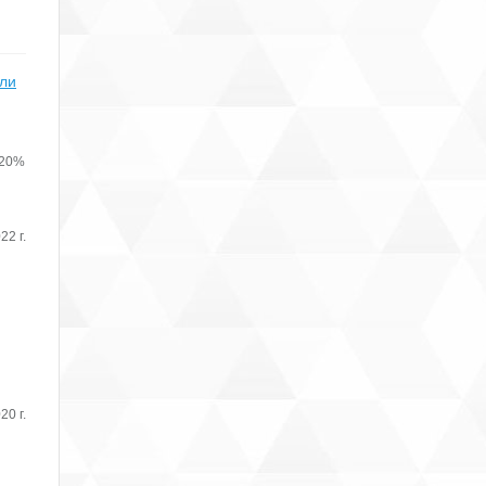
или
 20%
22 г.
20 г.