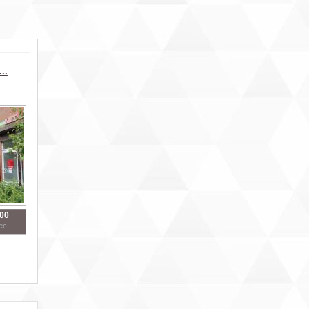
..
000
ес.