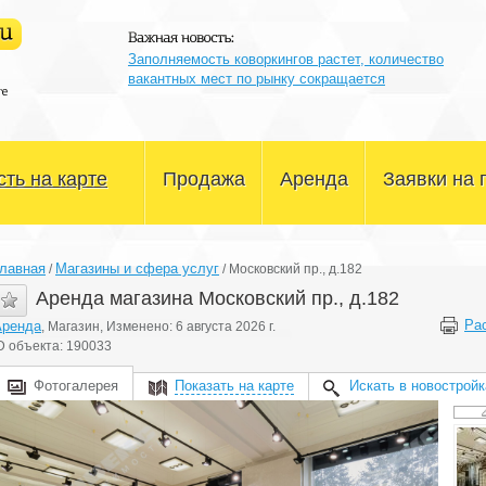
Заполняемость коворкингов растет, количество
вакантных мест по рынку сокращается
ть на карте
Продажа
Аренда
Заявки на 
Офисные помещения
Офисные помещения
лавная
Магазины и сфера услуг
/
/
Московский пр., д.182
Склады и производство
Склады и производство
Аренда магазина Московский пр., д.182
Ра
Аренда
, Магазин, Изменено: 6 августа 2026 г.
Магазины и сфера услуг
Магазины и сфера услуг
D объекта: 190033
Здания и участки
Здания и участки
Фотогалерея
Показать на карте
Искать в новостройк
Другое
Другое