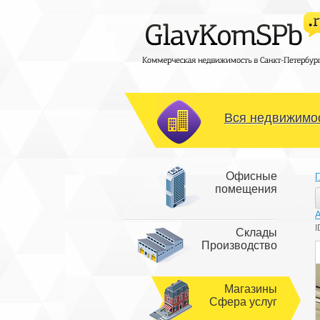
Вся недвижимос
Офисные
Г
помещения
I
Склады
Производство
Магазины
Сфера услуг