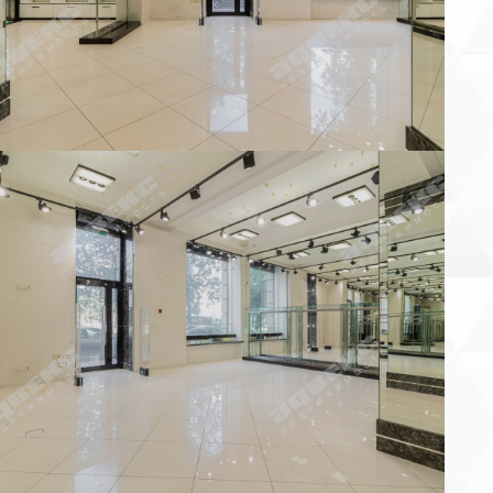
аше имя:
онтактный телефон:
 объекта
×
Пожаловаться на объявление
ы уверены, что хотите пожаловаться на объявление?
Отменить