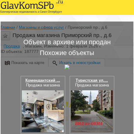
/
/
Приморский пр., д.6
Главная
Магазины и сфера услуг
Продажа магазина Приморский пр., д.6
Объект в архиве или продан
, Магазин, Изменено: 1 февраля 2026 г.
Продажа
ID объекта: 187777
Похожие объекты
Показать на карте
Искать в новостройках
Комендантский ...
Туристская ул....
Продажа магазина
Продажа магазина