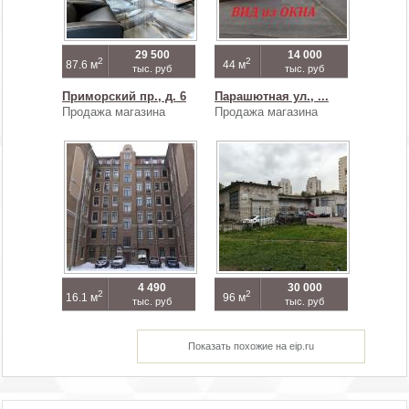
29 500
14 000
2
2
87.6 м
44 м
тыс. руб
тыс. руб
Приморский пр., д. 6
Парашютная ул., ...
Продажа магазина
Продажа магазина
4 490
30 000
2
2
16.1 м
96 м
тыс. руб
тыс. руб
Показать похожие на eip.ru