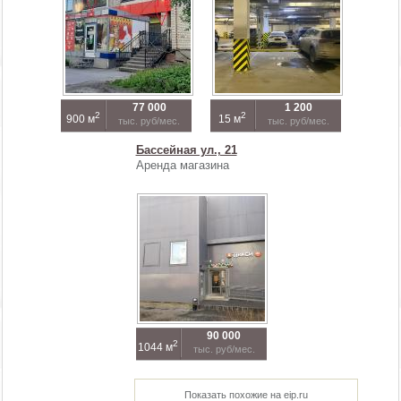
77 000
1 200
2
2
900 м
15 м
тыс. руб/мес.
тыс. руб/мес.
Бассейная ул., 21
Аренда магазина
90 000
2
1044 м
тыс. руб/мес.
Показать похожие на eip.ru