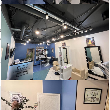
ении объекта
явление
аться на объявление?
Похожие объекты в Центральном районе
Чайковского ул.,...
Бонч-Бруевича ул...
Аренда магазина
Аренда магазина