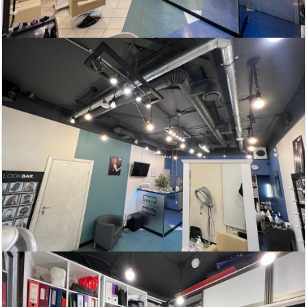
Показать похожие на eip.ru
Статьи
Итоги бизнес-завтрака «Апартаменты – альтернатива
жилью или инвестиционный продукт?» в Петербурге
Всего на рынке Петербурга по итогам первого
полугодия 2022 года, представлены 4,6 тыс. юнитов,
из них 70% — сервисные апартаменты, 20% —
рекреационные объекты и 5% — несервисные и
элитные юниты. В предложении стали лидировать
рекреационные апартаменты.
Автор:
Редактор сайта
Дата:
2 сентября 2022 г.
Итоги 2019 года в сегменте складской и
индустриальной недвижимости