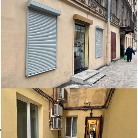
- S общ. 94.5 кв. м.
- Вентиляция, кондиционирование, сигнализация, спутниковое
ТВ.
- Первый этаж.
- Евроремонт.
- 2 входа (1 с Жуковского ул., 1 со двора).
- Потолки 3.70 м.
- 15 кВт. по договору.
- В аренду 195 000 руб/мес.
Пожаловаться на объявление
Продано
Несуществующий объект
Неверная цена
Неверный адрес
Не дозвониться
Другая причина
Связаться с продавцом
Следить за объектом
ом