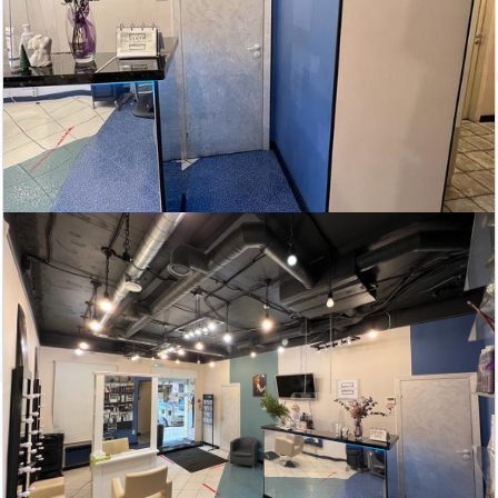
484 000
300 000
2
2
210.5 м
156.5 м
руб/мес.
руб/мес.
Чайковского ул.,...
Аренда магазина
1 969
2
856 м
тыс. руб/мес.