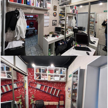
Эксперты Knight Frank St Petersburg подвели итоги
2019 года в сегменте складской и индустриальной
недвижимости.
Автор:
Мирзакаримова Камила
Дата:
28 января 2020 г.
Что увеличивает годовую прибыль компании на 26%?
О том,как офис становится инструментом маркетинга,
игроки рынка недвижимости говорили в рамках
дискуссии «Офис как инструмент HR и маркетинга».
Автор:
Редактор сайта
Дата:
17 декабря 2019 г.
Новости
11
декабря
Более 50% занятых офисов в Петербурге в 2023
году пришлось на IT-арендаторов