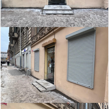
195 000
Площадь
руб/мес.
Центральный район
2
95 м
ст.м. пл. Восстания
кв.м.
$
€
|
|
Адвекс
Электричество: есть
Этаж: 1
Состояние ремонта: Хорошее
Этажей всего: 4
Снять, арендовать магазин:
Санкт-Петербург, Жуковского ул. д. 8