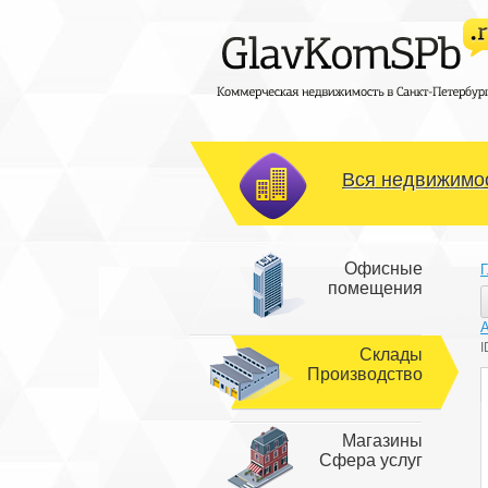
Вся недвижимос
Офисные
Г
помещения
I
Склады
Производство
Магазины
Сфера услуг