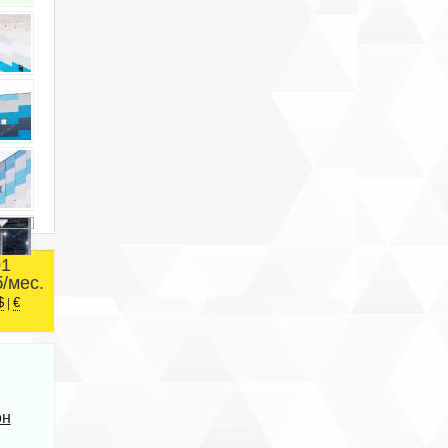
01
б/мес.
$
€
|
он