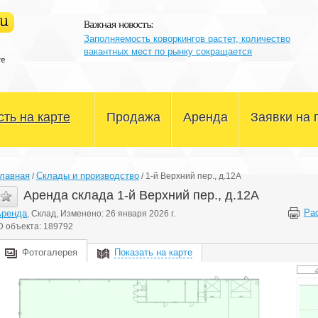
Заполняемость коворкингов растет, количество
вакантных мест по рынку сокращается
ть на карте
Продажа
Аренда
Заявки на 
Офисные помещения
Офисные помещения
лавная
Склады и производство
/
/
1-й Верхний пер., д.12А
Склады и производство
Склады и производство
Аренда склада 1-й Верхний пер., д.12А
Ра
Аренда
, Склад, Изменено: 26 января 2026 г.
Магазины и сфера услуг
Магазины и сфера услуг
D объекта: 189792
Здания и участки
Здания и участки
Фотогалерея
Показать на карте
Другое
Другое