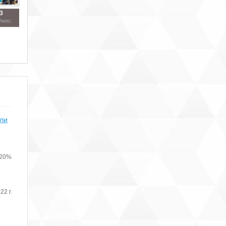
3
/мес.
или
 20%
22 г.