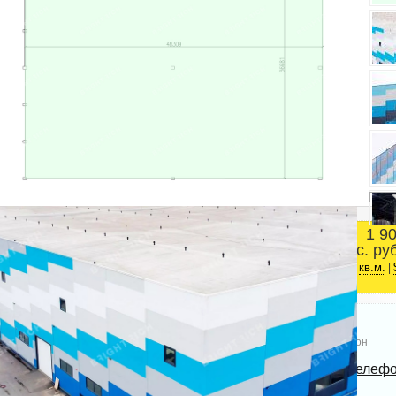
1 9
Площадь
тыс. ру
Выборгский район
2
1728 м
кв.м.
|
Телефон
Bright Rich | CORFAC
Показать телеф
International