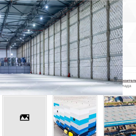
×
Пожаловаться на объявление
ы уверены, что хотите пожаловаться на объявление?
Отменить
Похожие объекты в Выборгском районе
г. 1-й Верхний п...
г. 1-й Верхний п...
г. Домостроитель
Аренда склада
Аренда склада
Аренда склада