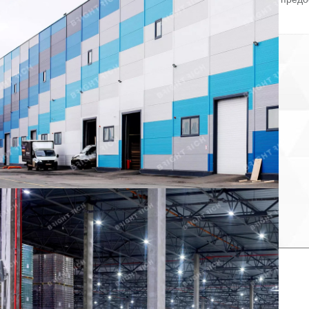
PDF-презентацию и план.
ID = c_1779556.
Пожаловаться на объявление
Продано
Несуществующий объект
Неверная цена
Неверный адрес
Не дозвониться
Другая причина
Связаться с продавцом
Следить за объектом
×
Связаться с продавцом
елефон: *
аш комментарий: