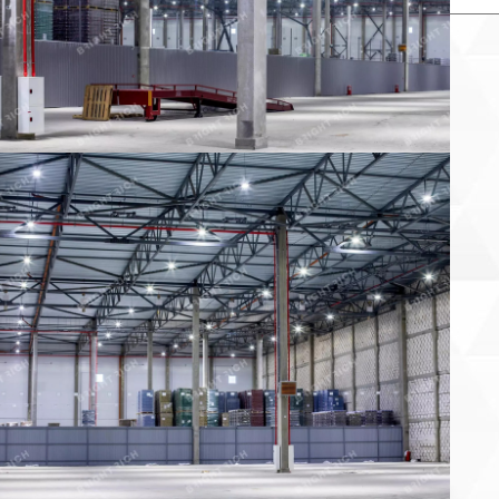
×
Заказать звонок продавца
аше имя:
онтактный телефон:
 объекта