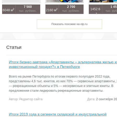
7 560
2 700
1 45
1452.6
2
2
6048 м
2160 м
тыс. руб/мес.
тыс. руб/мес.
тыс. руб
2
м
Показать похожие на eip.ru
Статьи
Итоги бизнес-завтрака «Апартаменты – альтернатива жилью 
инвестиционный продукт?» в Петербурге
Всего на рынке Петербурга по итогам первого полугодия 2022 года,
представлены 4,6 тыс. юнитов, из них 70% — сервисные апартаменты,
— рекреационные объекты и 5% — несервисные и элитные юниты. В
предложении стали лидировать рекреационные апартаменты.
Автор:
Редактор сайта
Дата:
2 сентября 20
Итоги 2019 года в сегменте складской и индустриальной