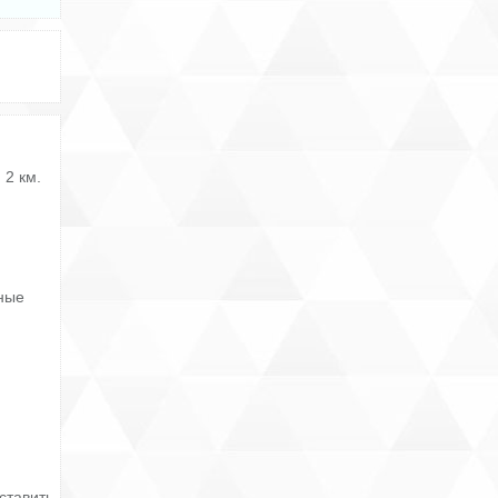
 2 км.
ные
ставить