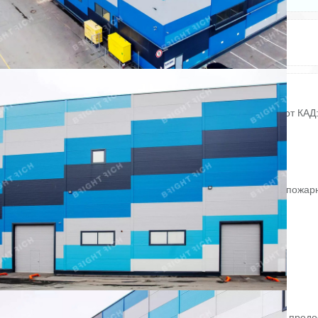
Электричество: есть
Состояние ремонта: Отличное
Отопление: есть
Этажей всего: 1
Канализация: есть
Снять, арендовать склад:
Складское помещение 1 728 кв. м в «Reforma Парнас».
Направление: Север. Шоссе: Новоприозерское. Расстояние от КАД:
Характеристики:
- Класс: B;
- Тип склада: Сухой склад;
- Высота потолков: 12.5 м;
- Нагрузка на пол: 8 т/ кв. м;
- Система пожаротушения: Внешние гидранты и внутренние пожар
краны;
- Тип пола: С антипылевым покрытием;
- Пожарная сигнализация: Да;
- Шаг колонн: 18x24 м.
Арендная ставка: 1 100 руб. /кв. м в месяц.
Финансовые условия:
- В стоимость включено: OPEX, НДС;
- Оплачивается отдельно: Коммунальные услуги.
Без комиссии и скрытых платежей для арендатора.
Готовы оперативно организовать просмотр в удобное время, предо