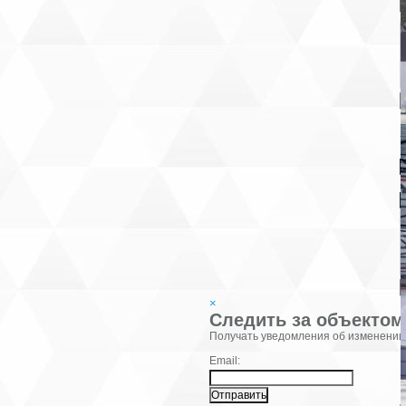
В
К
×
Следить за объектом
Фамилия:
Получать уведомления об изменении
Email: