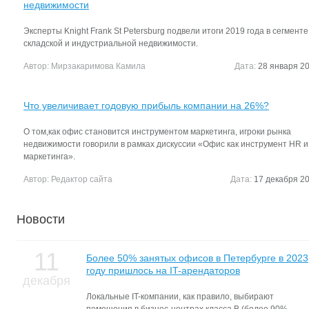
недвижимости
Эксперты Knight Frank St Petersburg подвели итоги 2019 года в сегменте
складской и индустриальной недвижимости.
Автор:
Мирзакаримова Камила
Дата:
28 января 20
Что увеличивает годовую прибыль компании на 26%?
О том,как офис становится инструментом маркетинга, игроки рынка
недвижимости говорили в рамках дискуссии «Офис как инструмент HR и
маркетинга».
Автор:
Редактор сайта
Дата:
17 декабря 20
Новости
11
Более 50% занятых офисов в Петербурге в 2023
году пришлось на IT-арендаторов
декабря
Локальные IT-компании, как правило, выбирают
помещения в бизнес-центрах класса В (более 90%