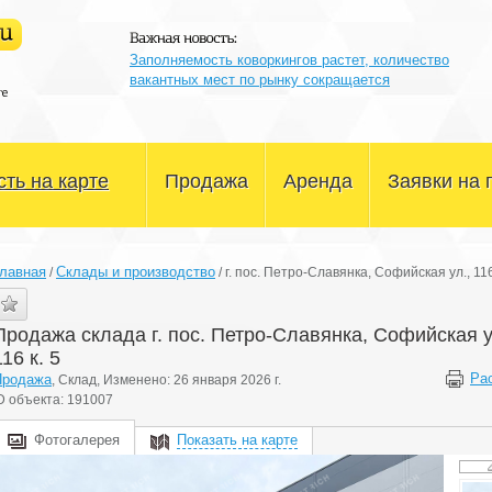
Заполняемость коворкингов растет, количество
вакантных мест по рынку сокращается
ть на карте
Продажа
Аренда
Заявки на 
Офисные помещения
Офисные помещения
лавная
Склады и производство
/
/
г. пос. Петро-Славянка, Софийская ул., 116
Склады и производство
Склады и производство
Продажа склада г. пос. Петро-Славянка, Софийская у
Магазины и сфера услуг
Магазины и сфера услуг
116 к. 5
Ра
Продажа
, Склад, Изменено: 26 января 2026 г.
Здания и участки
Здания и участки
D объекта: 191007
Другое
Другое
Фотогалерея
Показать на карте