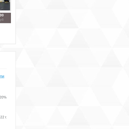
900
руб
или
 20%
22 г.