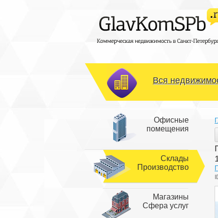
Вся недвижимос
Офисные
Г
помещения
Склады
Производство
I
Магазины
Сфера услуг