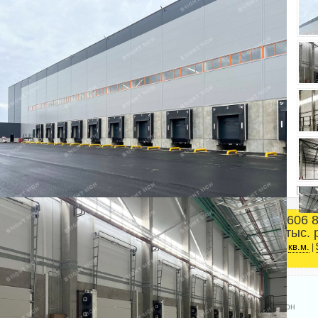
606 
Площадь
тыс. 
Колпинский район
2
6068 м
кв.м.
|
Телефон