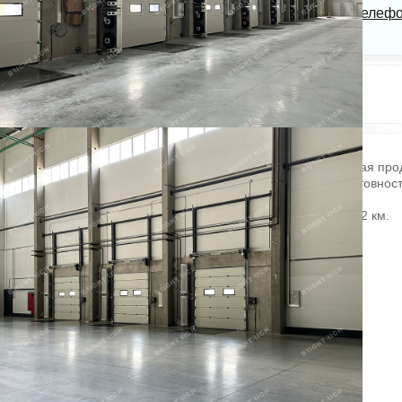
Bright Rich | CORFAC
Показать телеф
International
Электричество: есть
Состояние ремонта: Отличное
Отопление: есть
Этажей всего: 1
Канализация: есть
Купить склад:
Складское помещение 6 068 кв. м в «ILR Софийская». Прямая про
без комиссии. Объект на стадии активного строительства, готовност
въезду уточняется по запросу.
Направление: Юг. Шоссе: Московское. Расстояние от КАД: 3.2 км.
Характеристики:
- Класс: A;
- Тип склада: Сухой склад;
- Высота потолков: 12.5 м;
- Нагрузка на пол: 8 т/ кв. м;
- Система пожаротушения: Спринклерная;
- Тип пола: Полы с антипылевым покрытием;
- Пожарная сигнализация: Да;
- Уровень пола: 1.2 м;
- Шаг колонн: 12x24 м.
Стоимость: 606 800 000 руб.