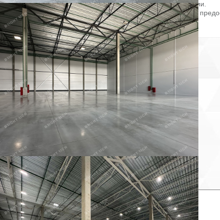
Оформление сделки напрямую от собственника, без комиссии.
Готовы оперативно организовать просмотр в удобное время, предо
PDF-презентацию и план.
ID = c_1783284.
Пожаловаться на объявление
Продано
Несуществующий объект
Неверная цена
Неверный адрес
Не дозвониться
Другая причина
Связаться с продавцом
Следить за объектом
×
Связаться с продавцом
елефон: *
аш комментарий: