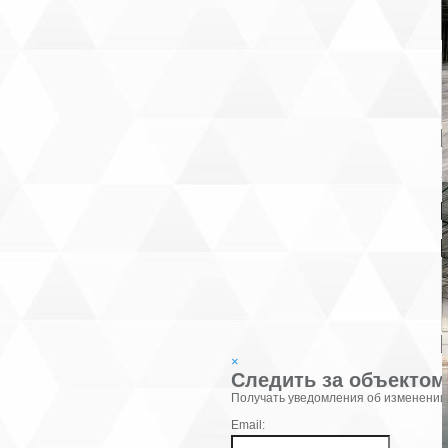
В
К
×
Следить за объектом
Фамилия:
Получать уведомления об изменении
Email: