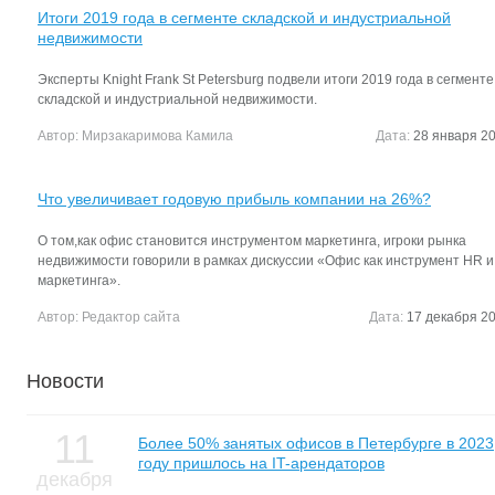
Итоги 2019 года в сегменте складской и индустриальной
недвижимости
Эксперты Knight Frank St Petersburg подвели итоги 2019 года в сегменте
складской и индустриальной недвижимости.
Автор:
Мирзакаримова Камила
Дата:
28 января 20
Что увеличивает годовую прибыль компании на 26%?
О том,как офис становится инструментом маркетинга, игроки рынка
недвижимости говорили в рамках дискуссии «Офис как инструмент HR и
маркетинга».
Автор:
Редактор сайта
Дата:
17 декабря 20
Новости
11
Более 50% занятых офисов в Петербурге в 2023
году пришлось на IT-арендаторов
декабря