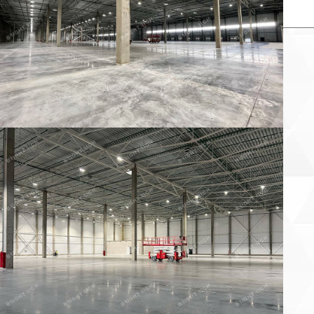
×
Заказать звонок продавца
аше имя:
онтактный телефон:
 объекта