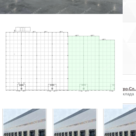
×
Пожаловаться на объявление
ы уверены, что хотите пожаловаться на объявление?
Отменить
Похожие объекты в Колпинском районе
г. пос. Петро-Сл...
г. пос. Петро-Сл...
г. пос. Петро-Сл..
Продажа склада
Продажа склада
Продажа склада