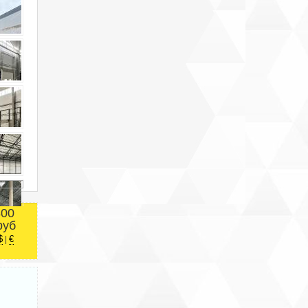
800
руб
$
€
|