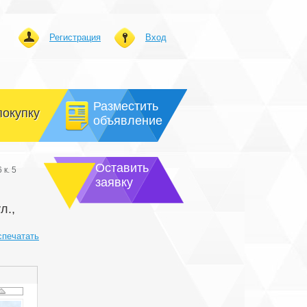
Регистрация
Вход
Разместить
покупку
объявление
Оставить
 к. 5
заявку
л.,
спечатать