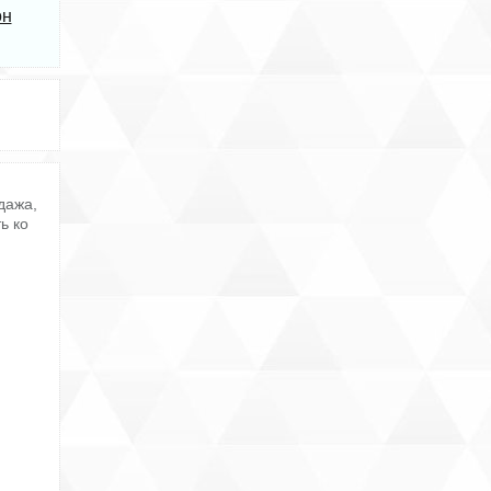
он
дажа,
ь ко