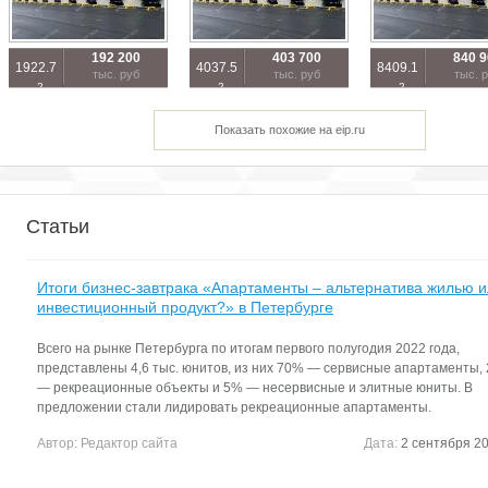
192 200
403 700
840 
1922.7
4037.5
8409.1
тыс. руб
тыс. руб
тыс. 
2
2
2
м
м
м
Показать похожие на eip.ru
Статьи
Итоги бизнес-завтрака «Апартаменты – альтернатива жилью 
инвестиционный продукт?» в Петербурге
Всего на рынке Петербурга по итогам первого полугодия 2022 года,
представлены 4,6 тыс. юнитов, из них 70% — сервисные апартаменты,
— рекреационные объекты и 5% — несервисные и элитные юниты. В
предложении стали лидировать рекреационные апартаменты.
Автор:
Редактор сайта
Дата:
2 сентября 20