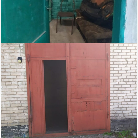
25 000
Площадь
руб/мес.
Гатчинский район
2
71 м
кв.м.
$
€
|
|
Адвекс
Состояние ремонта: Требует
ремонта
Этажей всего: 1
Этаж: 1