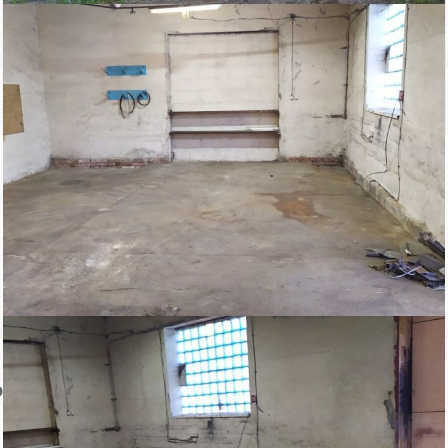
Снять, арендовать склад:
ID: 832348
Помещение в кирпичном здании с отдельным входом. Возможен
въезд автомобиля внутрь помещения. Высота помещения 3.8 м.
Удобное место в Вырице, рядом с Сиверским шоссе. Подходит
для склада, производства где не требуется тепло. В настоящий
момент свободно.
Пожаловаться на объявление
Продано
Несуществующий объект
Неверная цена
Неверный адрес
Не дозвониться
Другая причина
Связаться с продавцом
Следить за объектом
ом