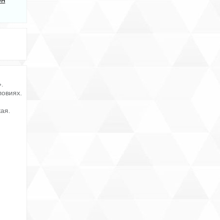
.
ловиях.
ая.