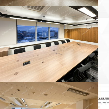
 объекта
×
Пожаловаться на объявление
ы уверены, что хотите пожаловаться на объявление?
Отменить
Похожие объекты в Московском районе
г. Внуковская ул...
г. Внуковская ул...
г. Внуковская ул.
Аренда офисного
Аренда офисного
Аренда офисного
помещения
помещения
помещения