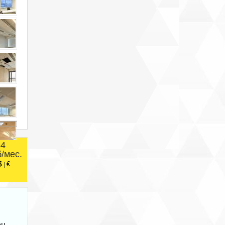
54
б/мес.
$
€
|
он