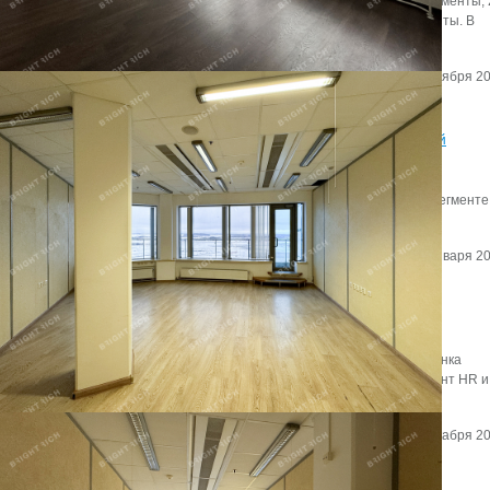
представлены 4,6 тыс. юнитов, из них 70% — сервисные апартаменты,
— рекреационные объекты и 5% — несервисные и элитные юниты. В
предложении стали лидировать рекреационные апартаменты.
Автор:
Редактор сайта
Дата:
2 сентября 20
Итоги 2019 года в сегменте складской и индустриальной
недвижимости
Эксперты Knight Frank St Petersburg подвели итоги 2019 года в сегменте
складской и индустриальной недвижимости.
Автор:
Мирзакаримова Камила
Дата:
28 января 20
Что увеличивает годовую прибыль компании на 26%?
О том,как офис становится инструментом маркетинга, игроки рынка
недвижимости говорили в рамках дискуссии «Офис как инструмент HR и
маркетинга».
Автор:
Редактор сайта
Дата:
17 декабря 20