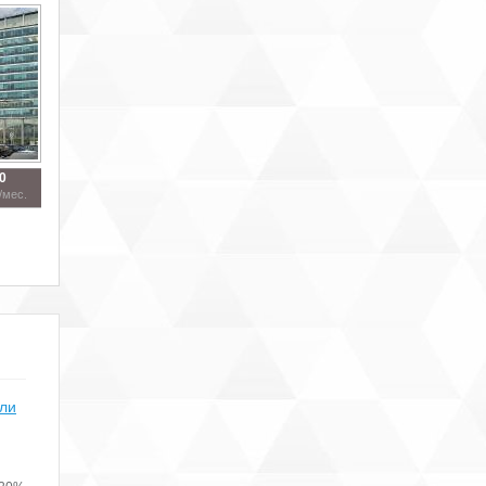
0
/мес.
или