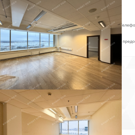
- Кол-во мест в закрытом паркинге: 750.
Арендная ставка: 3 488.4 руб. /кв. м в месяц.
Финансовые условия:
- В стоимость включено: OPEX, НДС;
- Оплачивается отдельно: Интернет, Коммунальные услуги, Телеф
Уборка.
Без комиссии и скрытых платежей для арендатора.
Готовы оперативно организовать просмотр в удобное время, предо
PDF-презентацию и план.
ID = c_1783248.
Пожаловаться на объявление
Продано
Несуществующий объект
Неверная цена
Неверный адрес
Не дозвониться
Другая причина
Связаться с продавцом
Следить за объектом
×
Связаться с продавцом