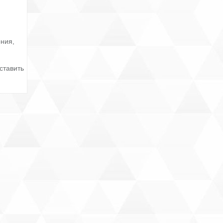
ония,
ставить