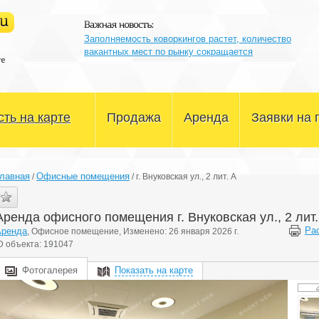
Заполняемость коворкингов растет, количество
вакантных мест по рынку сокращается
ть на карте
Продажа
Аренда
Заявки на 
Офисные помещения
Офисные помещения
лавная
Офисные помещения
/
/
г. Внуковская ул., 2 лит. А
Склады и производство
Склады и производство
Аренда офисного помещения г. Внуковская ул., 2 лит.
Магазины и сфера услуг
Магазины и сфера услуг
Ра
Аренда
, Офисное помещение, Изменено: 26 января 2026 г.
D объекта: 191047
Здания и участки
Здания и участки
Фотогалерея
Показать на карте
Другое
Другое