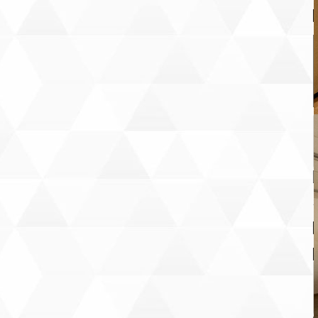
Т
В
В
К