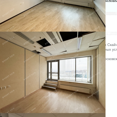
International
Электричество: есть
Состояние ремонта: Отличное
Отопление: есть
Этаж: 10
Интернет: есть
Этажей всего: 14
Снять, арендовать офисное помещение:
Офисное помещение 1 104.7 кв. м в бизнес-центре «Пулково Скай»
Объект скоро освободится. Успейте забронировать на выгодных ус
Готовность ко въезду уточняется по запросу.
Район: Московский. Ближайшие станции метро: Звёздная, Московск
Характеристики:
- Класс: A;
- Глубина этажа: 18;
- Арендопригодная площадь: 45500;
- Код налоговой: 10;
- Размер типового этажа: 1300;
- Развозка: Шаттл;
- Высота потолков: 2.8 м, 4.2 м;
- Наличие лифта: Есть;
- Кол-во мест наземного паркинга: 100;
- Интернет-провайдеры: Смарт Телеком;
- Шаг колонн: 6.9× 6 м;