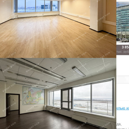
59 077
3 856
3 85
16935.4
1105.5
1103.8
тыс. руб/мес.
тыс. руб/мес.
тыс. руб
2
2
2
м
м
м
Показать похожие на eip.ru
Статьи
Итоги бизнес-завтрака «Апартаменты – альтернатива жилью 
инвестиционный продукт?» в Петербурге
Всего на рынке Петербурга по итогам первого полугодия 2022 года,