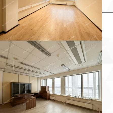
елефон: *
аш комментарий:
×
Заказать звонок продавца
аше имя:
онтактный телефон: