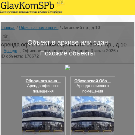
/
/
Лиговский пр., д.10
Главная
Офисные помещения
Объект в архиве или сдан
Аренда офисного помещения Лиговский пр., д.10
, Офисное помещение, Изменено: 3 июля 2026 г.
Аренда
Похожие объекты
ID объекта: 178672
Обводного кана...
Обуховской Обо...
Аренда офисного
Аренда офисного
помещения
помещения