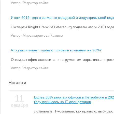
Автор:
Редактор сайта
Итоги 2019 года в сегменте складской и индустриальной не
Эксперты Knight Frank St Petersburg подвели итоги 2019 го
Автор:
Мирзакаримова Камила
Что увеличивает годовую прибыль компании на 26%?
О том,как офис становится инструментом маркетинга, игрок
Автор:
Редактор сайта
Новости
11
Более 50% занятых офисов в Петербурге в 20
году пришлось на IT-арендаторов
декабря
Локальные IT-компании, как правило, выбираю