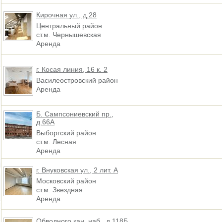
Кирочная ул., д.28
Центральный район
ст.м. Чернышевская
Аренда
г. Косая линия, 16 к. 2
Василеостровский район
Аренда
Б. Сампсониевский пр.,
д.66А
Выборгский район
ст.м. Лесная
Аренда
г. Внуковская ул., 2 лит. А
Московский район
ст.м. Звездная
Аренда
Обводного кан. наб., д.118Б