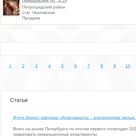
Левашовский пр., д.15
Петроградский район
ст.м. Чкаловская
Продажа
1
2
3
4
5
6
7
8
9
10
Статьи
Итоги бизнес-завтрака «Апартаменты – альтернатива жилью
Всего на рынке Петербурга по итогам первого полугодия 2
лидировать рекреационные апартаменты.